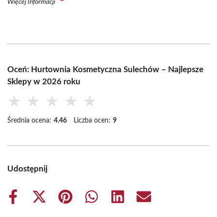
Więcej Informacji
Oceń: Hurtownia Kosmetyczna Sulechów – Najlepsze
Sklepy w 2026 roku
★
★
★
★
★
Średnia ocena:
4.46
Liczba ocen:
9
Udostępnij
Share
Share
Share
Share
Share
Share
on
on
on
on
on
on
Facebook
X
Pinterest
WhatsApp
LinkedIn
Email