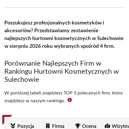
Facebook
X
Pinterest
WhatsApp
LinkedIn
Email
(Twitter)
Poszukujesz profesjonalnych kosmetyków i
akcesoriów? Przedstawiamy zestawienie
najlepszych hurtowni kosmetycznych w Sulechowie
w sierpniu 2026 roku wybranych spośród 4 firm.
Porównanie Najlepszych Firm w
Rankingu Hurtowni Kosmetycznych w
Sulechowie
W poniższej tabeli znajdziesz TOP 3 polecanych firm, które
znajdziesz w naszym rankingu.
Pozycja
Firma
Ocena
Wizytó