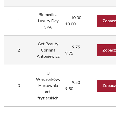
Biomedica
10.00
1
Luxury Day
Zobacz
10.00
SPA
Get Beauty
9.75
2
Corinna
Zobacz
9.75
Antoniewicz
U
Wieczorków.
9.50
3
Hurtownia
Zobacz
9.50
art.
fryzjerskich