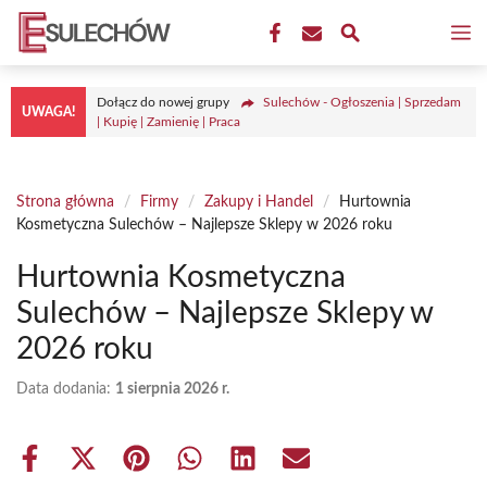
Przejdź
M
do
treści
Dołącz do nowej grupy
Sulechów - Ogłoszenia | Sprzedam
UWAGA!
| Kupię | Zamienię | Praca
Strona główna
/
Firmy
/
Zakupy i Handel
/
Hurtownia
Kosmetyczna Sulechów – Najlepsze Sklepy w 2026 roku
Hurtownia Kosmetyczna
Sulechów – Najlepsze Sklepy w
2026 roku
Data dodania:
1 sierpnia 2026 r.
Share
Share
Share
Share
Share
Share
on
on
on
on
on
on