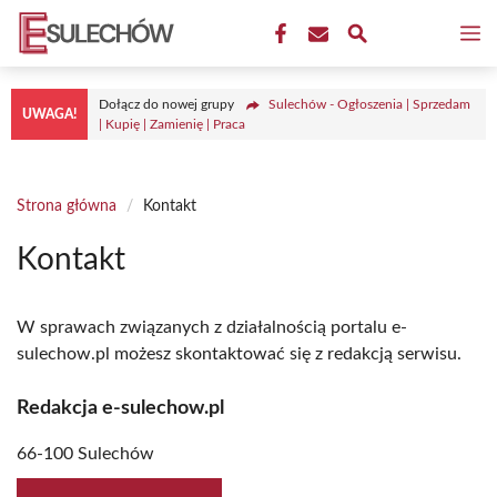
Przejdź
M
do
treści
Dołącz do nowej grupy
Sulechów - Ogłoszenia | Sprzedam
UWAGA!
| Kupię | Zamienię | Praca
Strona główna
/
Kontakt
Kontakt
W sprawach związanych z działalnością portalu e-
sulechow.pl możesz skontaktować się z redakcją serwisu.
Redakcja e-sulechow.pl
66-100 Sulechów