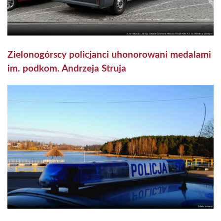
Zielonogórscy policjanci uhonorowani medalami
im. podkom. Andrzeja Struja