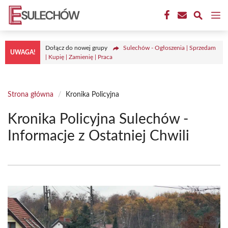
Przejdź
M
do
treści
Dołącz do nowej grupy
Sulechów - Ogłoszenia | Sprzedam
UWAGA!
| Kupię | Zamienię | Praca
Strona główna
/
Kronika Policyjna
Kronika Policyjna Sulechów -
Informacje z Ostatniej Chwili