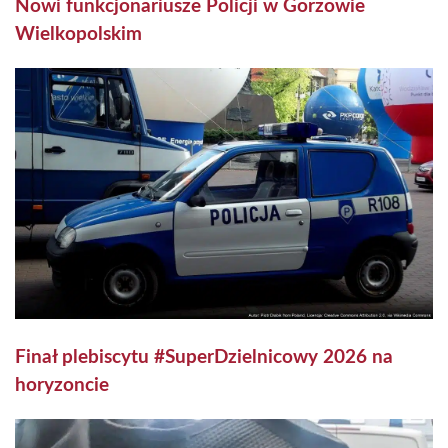
Nowi funkcjonariusze Policji w Gorzowie
Wielkopolskim
Finał plebiscytu #SuperDzielnicowy 2026 na
horyzoncie