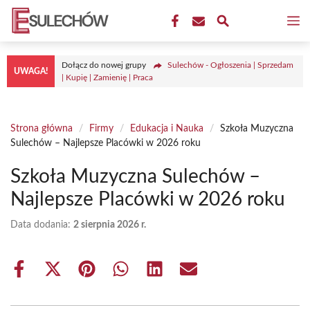
Przejdź
M
do
treści
Dołącz do nowej grupy
Sulechów - Ogłoszenia | Sprzedam
UWAGA!
| Kupię | Zamienię | Praca
Strona główna
/
Firmy
/
Edukacja i Nauka
/
Szkoła Muzyczna
Sulechów – Najlepsze Placówki w 2026 roku
Szkoła Muzyczna Sulechów –
Najlepsze Placówki w 2026 roku
Data dodania:
2 sierpnia 2026 r.
Share
Share
Share
Share
Share
Share
on
on
on
on
on
on
Facebook
X
Pinterest
WhatsApp
LinkedIn
Email
(Twitter)