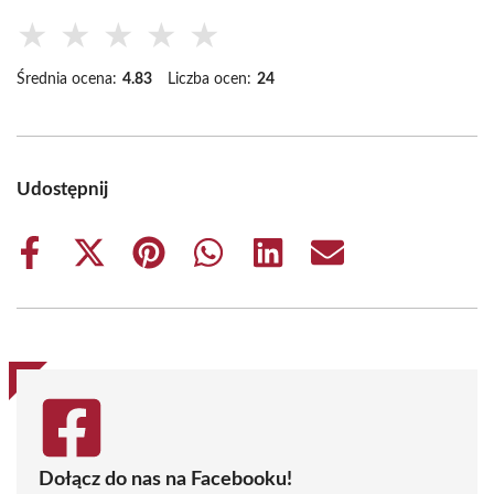
★
★
★
★
★
Średnia ocena:
4.83
Liczba ocen:
24
Udostępnij
Share
Share
Share
Share
Share
Share
on
on
on
on
on
on
Facebook
X
Pinterest
WhatsApp
LinkedIn
Email
(Twitter)
Dołącz do nas na Facebooku!