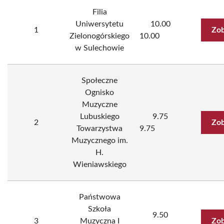
Filia
Uniwersytetu
10.00
1
Zob
Zielonogórskiego
10.00
w Sulechowie
Społeczne
Ognisko
Muzyczne
Lubuskiego
9.75
2
Zob
Towarzystwa
9.75
Muzycznego im.
H.
Wieniawskiego
Państwowa
Szkoła
9.50
3
Muzyczna I
Zob