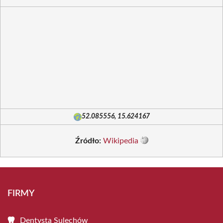
52.085556, 15.624167
Źródło:
Wikipedia
FIRMY
Dentysta Sulechów