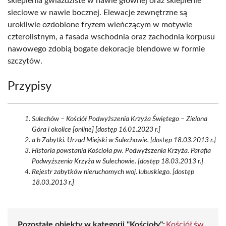
sklepienia gwiaździste w nawie głównej oraz sklepienie
sieciowe w nawie bocznej. Elewacje zewnętrzne są
urokliwie ozdobione fryzem wieńczącym w motywie
czterolistnym, a fasada wschodnia oraz zachodnia korpusu
nawowego zdobią bogate dekoracje blendowe w formie
szczytów.
Przypisy
Sulechów – Kościół Podwyższenia Krzyża Świętego – Zielona
Góra i okolice [online] [dostęp 16.01.2023 r.]
a b Zabytki. Urząd Miejski w Sulechowie. [dostęp 18.03.2013 r.]
Historia powstania Kościoła pw. Podwyższenia Krzyża. Parafia
Podwyższenia Krzyża w Sulechowie. [dostęp 18.03.2013 r.]
Rejestr zabytków nieruchomych woj. lubuskiego. [dostęp
18.03.2013 r.]
Pozostałe obiekty w kategorii "Kościoły":
Kościół św.