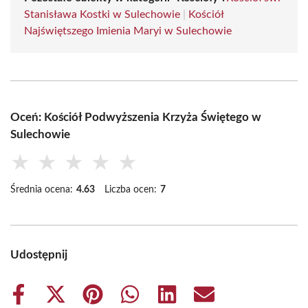
Stanisława Kostki w Sulechowie
|
Kościół
Najświętszego Imienia Maryi w Sulechowie
Oceń: Kościół Podwyższenia Krzyża Świętego w
Sulechowie
★
★
★
★
★
Średnia ocena:
4.63
Liczba ocen:
7
Udostępnij
Share
Share
Share
Share
Share
Share