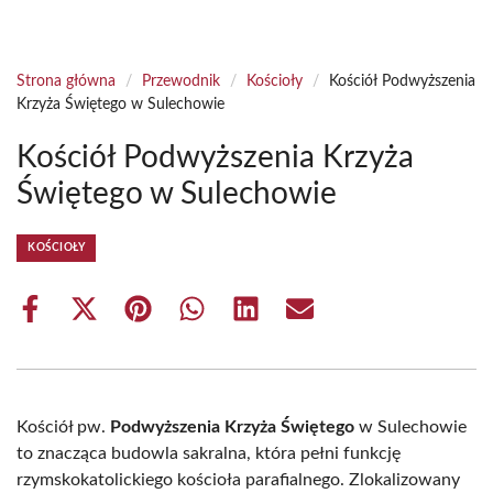
Strona główna
/
Przewodnik
/
Kościoły
/
Kościół Podwyższenia
Krzyża Świętego w Sulechowie
Kościół Podwyższenia Krzyża
Świętego w Sulechowie
KOŚCIOŁY
Share
Share
Share
Share
Share
Share
on
on
on
on
on
on
Facebook
X
Pinterest
WhatsApp
LinkedIn
Email
(Twitter)
Kościół pw.
Podwyższenia Krzyża Świętego
w Sulechowie
to znacząca budowla sakralna, która pełni funkcję
rzymskokatolickiego kościoła parafialnego. Zlokalizowany