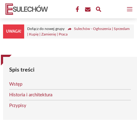
Przejdź
M
do
treści
Dołącz do nowej grupy
Sulechów - Ogłoszenia | Sprzedam
UWAGA!
| Kupię | Zamienię | Praca
Spis treści
Wstęp
Historia i architektura
Przypisy