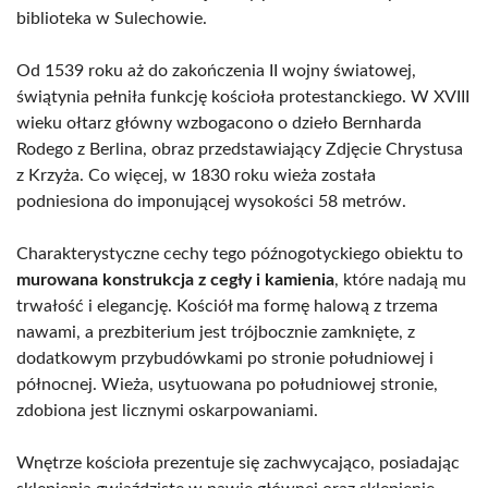
biblioteka w Sulechowie.
Od 1539 roku aż do zakończenia II wojny światowej,
świątynia pełniła funkcję kościoła protestanckiego. W XVIII
wieku ołtarz główny wzbogacono o dzieło Bernharda
Rodego z Berlina, obraz przedstawiający Zdjęcie Chrystusa
z Krzyża. Co więcej, w 1830 roku wieża została
podniesiona do imponującej wysokości 58 metrów.
Charakterystyczne cechy tego późnogotyckiego obiektu to
murowana konstrukcja z cegły i kamienia
, które nadają mu
trwałość i elegancję. Kościół ma formę halową z trzema
nawami, a prezbiterium jest trójbocznie zamknięte, z
dodatkowym przybudówkami po stronie południowej i
północnej. Wieża, usytuowana po południowej stronie,
zdobiona jest licznymi oskarpowaniami.
Wnętrze kościoła prezentuje się zachwycająco, posiadając