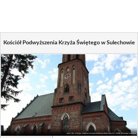
on
on
on
on
on
on
Facebook
X
Pinterest
WhatsApp
LinkedIn
Email
(Twitter)
Kościół Podwyższenia Krzyża Świętego w Sulechowie