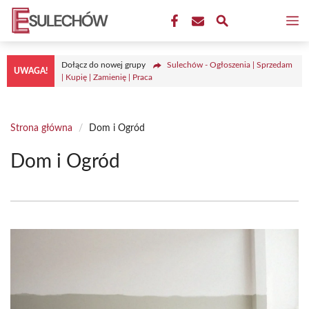
Przejdź
M
do
treści
Dołącz do nowej grupy
Sulechów - Ogłoszenia | Sprzedam
UWAGA!
| Kupię | Zamienię | Praca
Strona główna
/
Dom i Ogród
Dom i Ogród