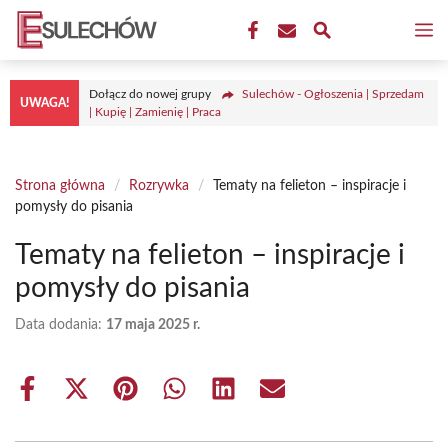
Przejdź
M
do
treści
Dołącz do nowej grupy
Sulechów - Ogłoszenia | Sprzedam
UWAGA!
| Kupię | Zamienię | Praca
Strona główna
/
Rozrywka
/
Tematy na felieton – inspiracje i
pomysły do pisania
Tematy na felieton – inspiracje i
pomysły do pisania
Data dodania:
17 maja 2025 r.
Share
Share
Share
Share
Share
Share
on
on
on
on
on
on
Facebook
X
Pinterest
WhatsApp
LinkedIn
Email
(Twitter)