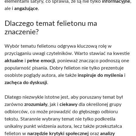
elementami satyry, co sprawia, że są nie tylko
informacyjne
,
ale i
angażujące
.
Dlaczego temat felietonu ma
znaczenie?
Wybór tematu felietonu odgrywa kluczową rolę w
przyciąganiu uwagi czytelników. Warto stawiać na kwestie
aktualne
i
pełne emocji
, ponieważ znacząco podnoszą one
popularność pisania. Dobry felieton nie tylko prezentuje
osobiste poglądy autora, ale także
inspiruje do myślenia
i
zachęca do dyskusji
.
Dlatego niezwykle istotne jest, aby poruszany temat był
zarówno
zrozumiały
, jak i
ciekawy
dla określonej grupy
odbiorców, co może prowadzić do głębszego odbioru
tekstu. Starannie wybrany temat nie tylko podkreśla
unikalny punkt widzenia autora, lecz także przekształca
felieton w
narzędzie krytyki społecznej
oraz
analizy