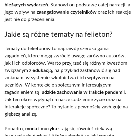
bieżących wydarzeń
. Stanowi on podstawę całej narracji, a
jego wpływ na
zaangażowanie czytelników
oraz ich reakcje
jest nie do przecenienia.
Jakie są różne tematy na felieton?
Tematy do felietonów to naprawdę szeroka gama
zagadnień, które mogą zwrócić uwagę zarówno autorów,
jak i ich odbiorców. Warto przyjrzeć się różnym kwestiom
związanym z
edukacją
, na przykład zastanowić się nad
zmianami w systemie szkolnictwa i ich wpływem na
uczniów. W kontekście społecznym interesującym
zagadnieniem są
ludzkie zachowania w trakcie pandemii
.
Jak ten okres wpłynął na nasze codzienne życie oraz na
interakcje społeczne? To pytanie z pewnością zasługuje na
głębszą analizę.
Ponadto,
moda i muzyka
stają się również ciekawą
inspiracją do dyskusji. Można zbadać, w jaki sposób