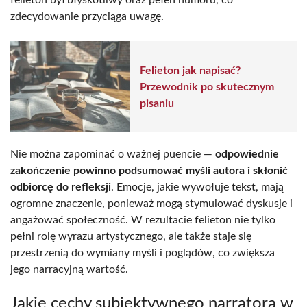
felieton był błyskotliwy oraz pełen humoru, co
zdecydowanie przyciąga uwagę.
Felieton jak napisać?
Przewodnik po skutecznym
pisaniu
Nie można zapominać o ważnej puencie —
odpowiednie
zakończenie powinno podsumować myśli autora i skłonić
odbiorcę do refleksji
. Emocje, jakie wywołuje tekst, mają
ogromne znaczenie, ponieważ mogą stymulować dyskusje i
angażować społeczność. W rezultacie felieton nie tylko
pełni rolę wyrazu artystycznego, ale także staje się
przestrzenią do wymiany myśli i poglądów, co zwiększa
jego narracyjną wartość.
Jakie cechy subiektywnego narratora w