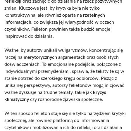
refleksji
oraz zachęcić do działania na rzecz pozytywnych
zmian. Kluczowe jest, by krytyka była nie tylko
konstruktywna, ale również oparta na
rzetelnych
informacjach
, co zwiększa jej wiarygodność w oczach
czytelników. Felieton powinien także budzić emocje i
inspirować do działania.
Ważne, by autorzy unikali wulgaryzmów, koncentrując się
raczej na
merytorycznych argumentach
oraz osobistych
doświadczeniach. To emocjonalne podejście, połączone z
indywidualnymi przemyśleniami, sprawia, że teksty te są w
stanie dotrzeć do szerokiego kręgu odbiorców. Pisząc z
unikalnej perspektywy, autorzy felietonów mogą inicjować
ważne dyskusje na trudne tematy, takie jak
kryzys
klimatyczny
czy różnorodne zjawiska społeczne.
W ten sposób felieton staje się nie tylko narzędziem krytyki
społecznej, ale również platformą do informowania
czytelników i mobilizowania ich do refleksji oraz działania