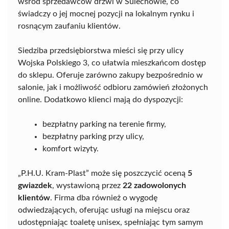
wśród sprzedawców drzwi w Sulechowie, co
świadczy o jej mocnej pozycji na lokalnym rynku i
rosnącym zaufaniu klientów.
Siedziba przedsiębiorstwa mieści się przy ulicy
Wojska Polskiego 3, co ułatwia mieszkańcom dostęp
do sklepu. Oferuje zarówno zakupy bezpośrednio w
salonie, jak i możliwość odbioru zamówień złożonych
online. Dodatkowo klienci mają do dyspozycji:
bezpłatny parking na terenie firmy,
bezpłatny parking przy ulicy,
komfort wizyty.
„P.H.U. Kram-Plast” może się poszczycić oceną
5
gwiazdek
, wystawioną przez
22 zadowolonych
klientów
. Firma dba również o wygodę
odwiedzających, oferując usługi na miejscu oraz
udostępniając toaletę unisex, spełniając tym samym