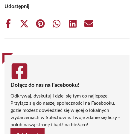
Udostępnij
Share
Share
Share
Share
Share
Share
on
on
on
on
on
on
Facebook
X
Pinterest
WhatsApp
LinkedIn
Email
(Twitter)
Dołącz do nas na Facebooku!
Odkrywaj, dyskutuj i dziel się tym co najlepsze!
Przyłącz się do naszej społeczności na Facebooku,
gdzie możesz dowiedzieć się więcej o lokalnych
wydarzeniach w Sulechowie. Twoje zdanie się liczy -
polub naszą stronę i bądź na bieżąco!