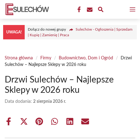
Przejdź
M
do
treści
Dołącz do nowej grupy
Sulechów - Ogłoszenia | Sprzedam
UWAGA!
| Kupię | Zamienię | Praca
Strona główna
/
Firmy
/
Budownictwo, Dom i Ogród
/
Drzwi
Sulechów – Najlepsze Sklepy w 2026 roku
Drzwi Sulechów – Najlepsze
Sklepy w 2026 roku
Data dodania:
2 sierpnia 2026 r.
Share
Share
Share
Share
Share
Share
on
on
on
on
on
on
Facebook
X
Pinterest
WhatsApp
LinkedIn
Email
(Twitter)