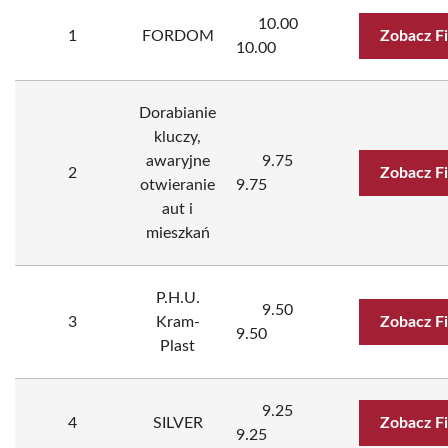
10.00
1
FORDOM
Zobacz F
10.00
Dorabianie
kluczy,
awaryjne
9.75
2
Zobacz F
otwieranie
9.75
aut i
mieszkań
P.H.U.
9.50
3
Kram-
Zobacz F
9.50
Plast
9.25
4
SILVER
Zobacz F
9.25