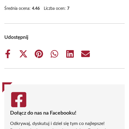
Średnia ocena:
4.46
Liczba ocen:
7
Udostępnij
Share
Share
Share
Share
Share
Share
on
on
on
on
on
on
Facebook
X
Pinterest
WhatsApp
LinkedIn
Email
(Twitter)
Dołącz do nas na Facebooku!
Odkrywaj, dyskutuj i dziel się tym co najlepsze!