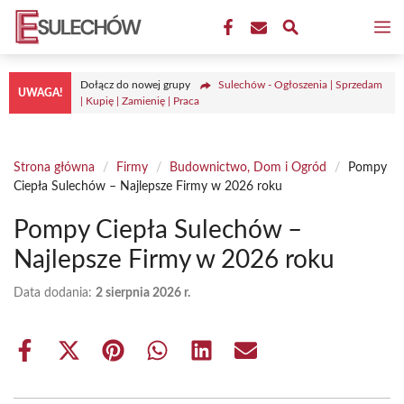
Przejdź
M
do
treści
Dołącz do nowej grupy
Sulechów - Ogłoszenia | Sprzedam
UWAGA!
| Kupię | Zamienię | Praca
Strona główna
/
Firmy
/
Budownictwo, Dom i Ogród
/
Pompy
Ciepła Sulechów – Najlepsze Firmy w 2026 roku
Pompy Ciepła Sulechów –
Najlepsze Firmy w 2026 roku
Data dodania:
2 sierpnia 2026 r.
Share
Share
Share
Share
Share
Share
on
on
on
on
on
on
Facebook
X
Pinterest
WhatsApp
LinkedIn
Email
(Twitter)