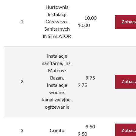
Hurtownia
Instalacji
10.00
1
Grzewczo-
Zobacz
10.00
Sanitarnych
INSTALATOR
Instalacje
sanitarne, inż.
Mateusz
Bazan,
9.75
2
Zobacz
instalacje
9.75
wodne,
kanalizacyjne,
ogrzewanie
9.50
3
Comfo
Zobacz
9.50