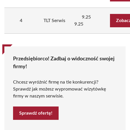
9.25
4
TLT Serwis
Zobacz
9.25
Przedsiębiorco! Zadbaj o widoczność swojej
firmy!
Chcesz wyróżnić firmę na tle konkurencji?
Sprawdź jak możesz wypromować wizytówkę
firmy w naszym serwisie.
Sprawdź ofertę!