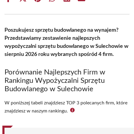
Share
Share
Share
Share
Share
Share
on
on
on
on
on
on
Facebook
X
Pinterest
WhatsApp
LinkedIn
Email
(Twitter)
Poszukujesz sprzętu budowlanego na wynajem?
Przedstawiamy zestawienie najlepszych
wypożyczalni sprzętu budowlanego w Sulechowie w
sierpniu 2026 roku wybranych spośród 4 firm.
Porównanie Najlepszych Firm w
Rankingu Wypożyczalni Sprzętu
Budowlanego w Sulechowie
W poniższej tabeli znajdziesz TOP 3 polecanych firm, które
znajdziesz w naszym rankingu.