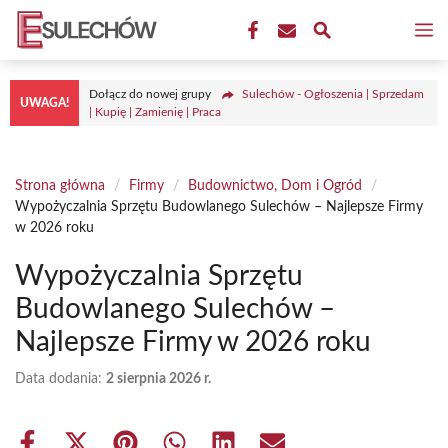
Przejdź
M
do
treści
Dołącz do nowej grupy
Sulechów - Ogłoszenia | Sprzedam
UWAGA!
| Kupię | Zamienię | Praca
Strona główna
/
Firmy
/
Budownictwo, Dom i Ogród
/
Wypożyczalnia Sprzętu Budowlanego Sulechów – Najlepsze Firmy
w 2026 roku
Wypożyczalnia Sprzętu
Budowlanego Sulechów –
Najlepsze Firmy w 2026 roku
Data dodania:
2 sierpnia 2026 r.