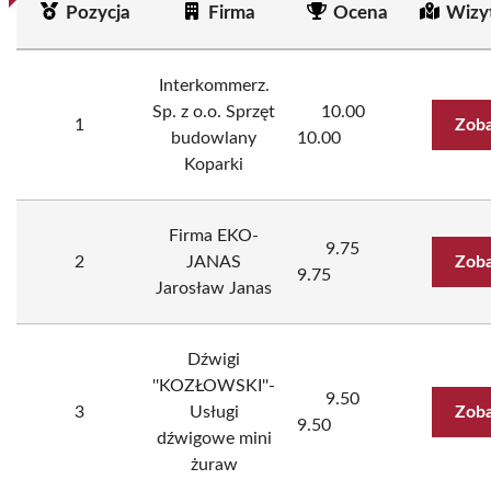
Pozycja
Firma
Ocena
Wizy
Interkommerz.
Sp. z o.o. Sprzęt
10.00
1
Zoba
budowlany
10.00
Koparki
Firma EKO-
9.75
2
JANAS
Zoba
9.75
Jarosław Janas
Dźwigi
''KOZŁOWSKI''-
9.50
3
Usługi
Zoba
9.50
dźwigowe mini
żuraw