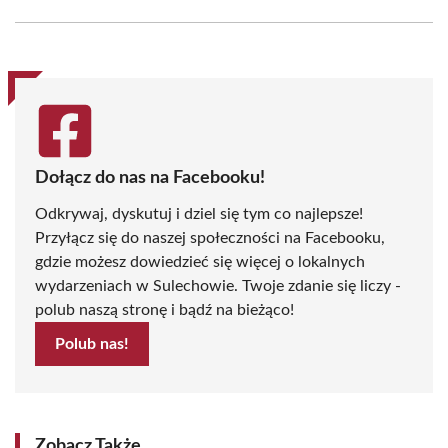
Facebook
X
Pinterest
WhatsApp
LinkedIn
Email
(Twitter)
Dołącz do nas na Facebooku!
Odkrywaj, dyskutuj i dziel się tym co najlepsze!
Przyłącz się do naszej społeczności na Facebooku,
gdzie możesz dowiedzieć się więcej o lokalnych
wydarzeniach w Sulechowie. Twoje zdanie się liczy -
polub naszą stronę i bądź na bieżąco!
Polub nas!
Zobacz Także