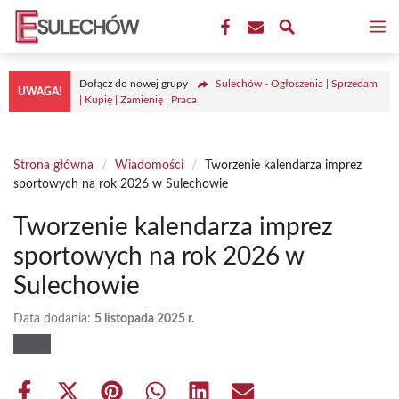
Przejdź
M
do
treści
Dołącz do nowej grupy
Sulechów - Ogłoszenia | Sprzedam
UWAGA!
| Kupię | Zamienię | Praca
Strona główna
/
Wiadomości
/
Tworzenie kalendarza imprez
sportowych na rok 2026 w Sulechowie
Tworzenie kalendarza imprez
sportowych na rok 2026 w
Sulechowie
Data dodania:
5 listopada 2025 r.
Share
Share
Share
Share
Share
Share