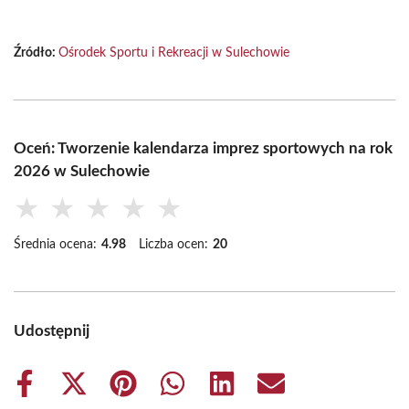
Źródło:
Ośrodek Sportu i Rekreacji w Sulechowie
Oceń: Tworzenie kalendarza imprez sportowych na rok
2026 w Sulechowie
★
★
★
★
★
Średnia ocena:
4.98
Liczba ocen:
20
Udostępnij
Share
Share
Share
Share
Share
Share
on
on
on
on
on
on