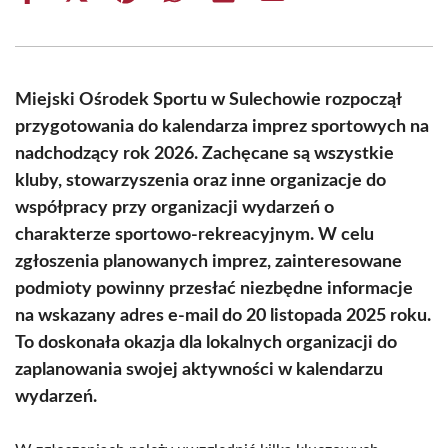
on
on
on
on
on
on
Facebook
X
Pinterest
WhatsApp
LinkedIn
Email
(Twitter)
Miejski Ośrodek Sportu w Sulechowie rozpoczął
przygotowania do kalendarza imprez sportowych na
nadchodzący rok 2026. Zachęcane są wszystkie
kluby, stowarzyszenia oraz inne organizacje do
współpracy przy organizacji wydarzeń o
charakterze sportowo-rekreacyjnym. W celu
zgłoszenia planowanych imprez, zainteresowane
podmioty powinny przesłać niezbędne informacje
na wskazany adres e-mail do 20 listopada 2025 roku.
To doskonała okazja dla lokalnych organizacji do
zaplanowania swojej aktywności w kalendarzu
wydarzeń.