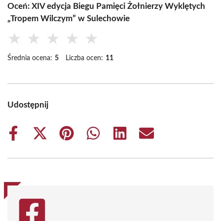
Oceń: XIV edycja Biegu Pamięci Żołnierzy Wyklętych
„Tropem Wilczym” w Sulechowie
★
★
★
★
★
Średnia ocena:
5
Liczba ocen:
11
Udostępnij
Share
Share
Share
Share
Share
Share
on
on
on
on
on
on
Facebook
X
Pinterest
WhatsApp
LinkedIn
Email
(Twitter)