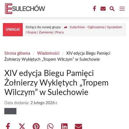
Przejdź
M
do
treści
Dołącz do nowej grupy
Sulechów - Ogłoszenia | Sprzedam
UWAGA!
| Kupię | Zamienię | Praca
Strona główna
/
Wiadomości
/
XIV edycja Biegu Pamięci
Żołnierzy Wyklętych „Tropem Wilczym” w Sulechowie
XIV edycja Biegu Pamięci
Żołnierzy Wyklętych „Tropem
Wilczym” w Sulechowie
Data dodania:
2 lutego 2026 r.
Share
Share
Share
Share
Share
Share