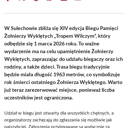
on
on
on
on
on
on
Facebook
X
Pinterest
WhatsApp
LinkedIn
Email
(Twitter)
W Sulechowie zbliża się XIV edycja Biegu Pamięci
Żołnierzy Wyklętych „Tropem Wilczym”, który
odbędzie się 1 marca 2026 roku. To ważne
wydarzenie ma na celu upamiętnienie Żołnierzy
Wyklętych, zapraszając do udziału biegaczy oraz ich
rodziny, a także dzieci. Trasa biegu tradycyjnie
będzie miała długość 1963 metrów, co symbolizuje
rok śmierci ostatniego Żołnierza Wyklętego. Warto
już teraz zarezerwować miejsce, ponieważ liczba
uczestników jest ograniczona.
Udział w biegu jest otwarty dla wszystkich chętnych, a
organizatorzy zachęcają do zgłaszania się możliwie jak
najszybciej. Zgłoszenia przyjmowane są wyłącznie za