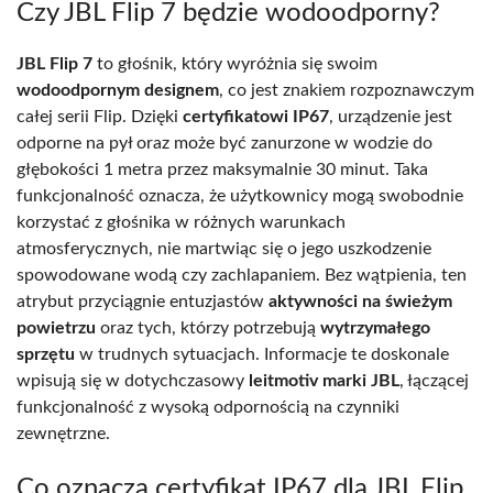
Czy JBL Flip 7 będzie wodoodporny?
JBL Flip 7
to głośnik, który wyróżnia się swoim
wodoodpornym designem
, co jest znakiem rozpoznawczym
całej serii Flip. Dzięki
certyfikatowi IP67
, urządzenie jest
odporne na pył oraz może być zanurzone w wodzie do
głębokości 1 metra przez maksymalnie 30 minut. Taka
funkcjonalność oznacza, że użytkownicy mogą swobodnie
korzystać z głośnika w różnych warunkach
atmosferycznych, nie martwiąc się o jego uszkodzenie
spowodowane wodą czy zachlapaniem. Bez wątpienia, ten
atrybut przyciągnie entuzjastów
aktywności na świeżym
powietrzu
oraz tych, którzy potrzebują
wytrzymałego
sprzętu
w trudnych sytuacjach. Informacje te doskonale
wpisują się w dotychczasowy
leitmotiv marki JBL
, łączącej
funkcjonalność z wysoką odpornością na czynniki
zewnętrzne.
Co oznacza certyfikat IP67 dla JBL Flip