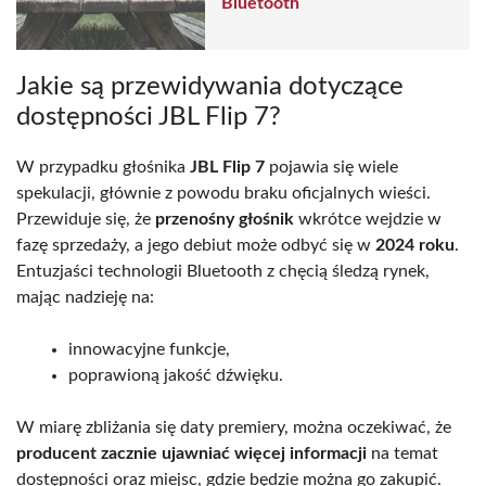
Bluetooth
Jakie są przewidywania dotyczące
dostępności JBL Flip 7?
W przypadku głośnika
JBL Flip 7
pojawia się wiele
spekulacji, głównie z powodu braku oficjalnych wieści.
Przewiduje się, że
przenośny głośnik
wkrótce wejdzie w
fazę sprzedaży, a jego debiut może odbyć się w
2024 roku
.
Entuzjaści technologii Bluetooth z chęcią śledzą rynek,
mając nadzieję na:
innowacyjne funkcje,
poprawioną jakość dźwięku.
W miarę zbliżania się daty premiery, można oczekiwać, że
producent zacznie ujawniać więcej informacji
na temat
dostępności oraz miejsc, gdzie będzie można go zakupić.