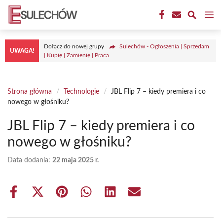
Przejdź
M
do
treści
Dołącz do nowej grupy
Sulechów - Ogłoszenia | Sprzedam
UWAGA!
| Kupię | Zamienię | Praca
Strona główna
/
Technologie
/
JBL Flip 7 – kiedy premiera i co
nowego w głośniku?
JBL Flip 7 – kiedy premiera i co
nowego w głośniku?
Data dodania:
22 maja 2025 r.
Share
Share
Share
Share
Share
Share
on
on
on
on
on
on
Facebook
X
Pinterest
WhatsApp
LinkedIn
Email
(Twitter)