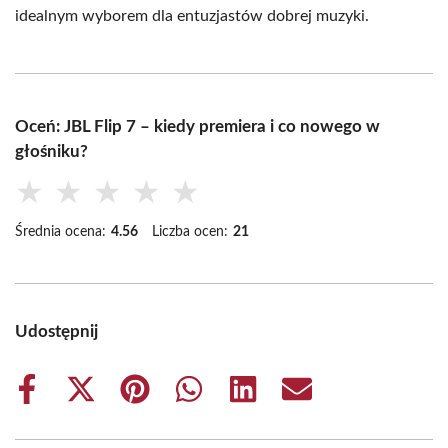
idealnym wyborem dla entuzjastów dobrej muzyki.
Oceń: JBL Flip 7 – kiedy premiera i co nowego w
głośniku?
★
★
★
★
★
Średnia ocena:
4.56
Liczba ocen:
21
Udostępnij
Share
Share
Share
Share
Share
Share
on
on
on
on
on
on
Facebook
X
Pinterest
WhatsApp
LinkedIn
Email
(Twitter)