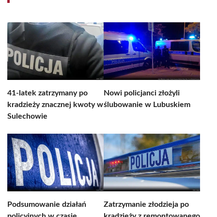
41-latek zatrzymany po
Nowi policjanci złożyli
kradzieży znacznej kwoty w
ślubowanie w Lubuskiem
Sulechowie
Podsumowanie działań
Zatrzymanie złodzieja po
policyjnych w czasie
kradzieży z remontowanego