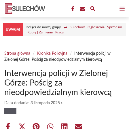
Przejdź
M
do
treści
Dołącz do nowej grupy
Sulechów - Ogłoszenia | Sprzedam
UWAGA!
| Kupię | Zamienię | Praca
Strona główna
/
Kronika Policyjna
/
Interwencja policji w
Zielonej Górze: Pościg za nieodpowiedzialnym kierowcą
Interwencja policji w Zielonej
Górze: Pościg za
nieodpowiedzialnym kierowcą
Data dodania:
3 listopada 2025 r.
Share
Share
Share
Share
Share
Share