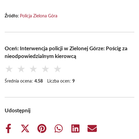
Źródło:
Policja Zielona Góra
Oceń: Interwencja policji w Zielonej Górze: Pościg za
nieodpowiedzialnym kierowcą
★
★
★
★
★
Średnia ocena:
4.58
Liczba ocen:
9
Udostępnij
Share
Share
Share
Share
Share
Share
on
on
on
on
on
on