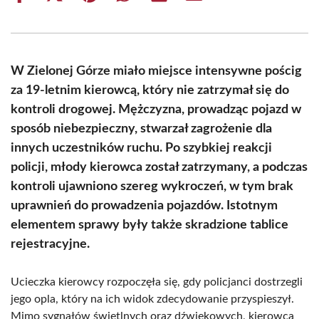
on
on
on
on
on
on
Facebook
X
Pinterest
WhatsApp
LinkedIn
Email
(Twitter)
W Zielonej Górze miało miejsce intensywne pościg
za 19-letnim kierowcą, który nie zatrzymał się do
kontroli drogowej. Mężczyzna, prowadząc pojazd w
sposób niebezpieczny, stwarzał zagrożenie dla
innych uczestników ruchu. Po szybkiej reakcji
policji, młody kierowca został zatrzymany, a podczas
kontroli ujawniono szereg wykroczeń, w tym brak
uprawnień do prowadzenia pojazdów. Istotnym
elementem sprawy były także skradzione tablice
rejestracyjne.
Ucieczka kierowcy rozpoczęła się, gdy policjanci dostrzegli
jego opla, który na ich widok zdecydowanie przyspieszył.
Mimo sygnałów świetlnych oraz dźwiękowych, kierowca