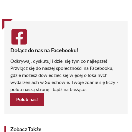
Facebook
X
Pinterest
WhatsApp
LinkedIn
Email
(Twitter)
Dołącz do nas na Facebooku!
Odkrywaj, dyskutuj i dziel się tym co najlepsze!
Przyłącz się do naszej społeczności na Facebooku,
gdzie możesz dowiedzieć się więcej o lokalnych
wydarzeniach w Sulechowie. Twoje zdanie się liczy -
polub naszą stronę i bądź na bieżąco!
Polub nas!
Zobacz Także