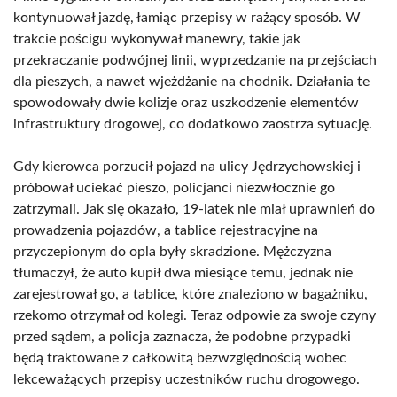
kontynuował jazdę, łamiąc przepisy w rażący sposób. W
trakcie pościgu wykonywał manewry, takie jak
przekraczanie podwójnej linii, wyprzedzanie na przejściach
dla pieszych, a nawet wjeżdżanie na chodnik. Działania te
spowodowały dwie kolizje oraz uszkodzenie elementów
infrastruktury drogowej, co dodatkowo zaostrza sytuację.
Gdy kierowca porzucił pojazd na ulicy Jędrzychowskiej i
próbował uciekać pieszo, policjanci niezwłocznie go
zatrzymali. Jak się okazało, 19-latek nie miał uprawnień do
prowadzenia pojazdów, a tablice rejestracyjne na
przyczepionym do opla były skradzione. Mężczyzna
tłumaczył, że auto kupił dwa miesiące temu, jednak nie
zarejestrował go, a tablice, które znaleziono w bagażniku,
rzekomo otrzymał od kolegi. Teraz odpowie za swoje czyny
przed sądem, a policja zaznacza, że podobne przypadki
będą traktowane z całkowitą bezwzględnością wobec
lekceważących przepisy uczestników ruchu drogowego.