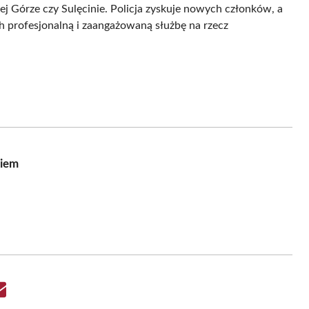
j Górze czy Sulęcinie. Policja zyskuje nowych członków, a
 profesjonalną i zaangażowaną służbę na rzecz
kiem
Share
on