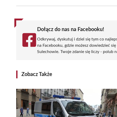
Facebook
X
Pinterest
WhatsApp
LinkedIn
(Twitter)
Dołącz do nas na Facebooku!
Odkrywaj, dyskutuj i dziel się tym co najlep
na Facebooku, gdzie możesz dowiedzieć się
Sulechowie. Twoje zdanie się liczy - polub n
Zobacz Także