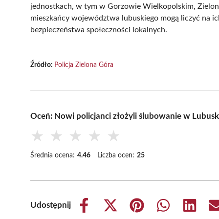
jednostkach, w tym w Gorzowie Wielkopolskim, Zielone
mieszkańcy województwa lubuskiego mogą liczyć na ich
bezpieczeństwa społeczności lokalnych.
Źródło:
Policja Zielona Góra
Oceń: Nowi policjanci złożyli ślubowanie w Lubus
★
★
★
★
★
Średnia ocena:
4.46
Liczba ocen:
25
Udostępnij
Share
Share
Share
Share
Share
on
on
on
on
on