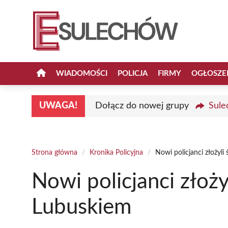
Przejdź
do
treści
WIADOMOŚCI
POLICJA
FIRMY
OGŁOSZE
UWAGA!
Dołącz do nowej grupy
Sule
Strona główna
/
Kronika Policyjna
/
Nowi policjanci złożyl
Nowi policjanci złoż
Lubuskiem