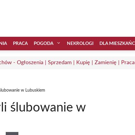
NIA
PRACA
POGODA
NEKROLOGI
DLA MIESZKAŃ
chów - Ogłoszenia | Sprzedam | Kupię | Zamienię | Praca
i ślubowanie w Lubuskiem
yli ślubowanie w