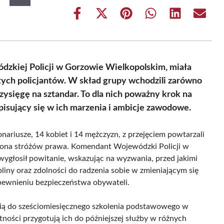
Share
Share
Share
Share
Share
Share
on
on
on
on
on
on
Facebook
X
Pinterest
WhatsApp
LinkedIn
Email
(Twitter)
dzkiej Policji w Gorzowie Wielkopolskim, miała
tych policjantów. W skład grupy wchodzili zarówno
rzysięgę na sztandar. To dla nich poważny krok na
wpisujący się w ich marzenia i ambicje zawodowe.
nariusze, 14 kobiet i 14 mężczyzn, z przejęciem powtarzali
grona stróżów prawa. Komendant Wojewódzki Policji w
wygłosił powitanie, wskazując na wyzwania, przed jakimi
pliny oraz zdolności do radzenia sobie w zmieniającym się
pewnieniu bezpieczeństwa obywateli.
pią do sześciomiesięcznego szkolenia podstawowego w
tności przygotują ich do późniejszej służby w różnych